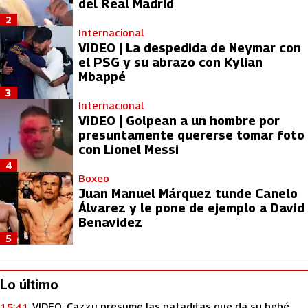
del Real Madrid
2
Internacional
VIDEO | La despedida de Neymar con
el PSG y su abrazo con Kylian
Mbappé
3
Internacional
VIDEO | Golpean a un hombre por
presuntamente quererse tomar foto
con Lionel Messi
4
Boxeo
Juan Manuel Márquez tunde Canelo
Álvarez y le pone de ejemplo a David
Benavidez
5
Lo último
VIDEO: Cazzu presume las pataditas que da su bebé
15:41