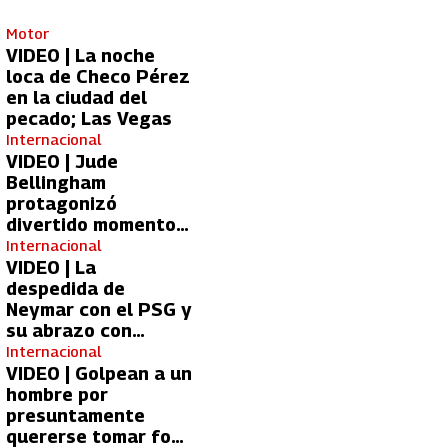
Motor
VIDEO | La noche
loca de Checo Pérez
en la ciudad del
pecado; Las Vegas
Internacional
VIDEO | Jude
Bellingham
protagonizó
divertido momento
con aficionada del
Internacional
Real Madrid
VIDEO | La
despedida de
Neymar con el PSG y
su abrazo con
Kylian Mbappé
Internacional
VIDEO | Golpean a un
hombre por
presuntamente
quererse tomar foto