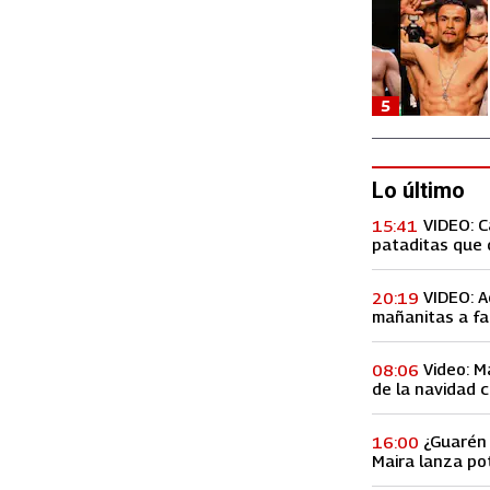
5
Lo último
VIDEO: 
15:41
pataditas que 
VIDEO: A
20:19
mañanitas a fa
concierto, lo h
Video: M
08:06
de la navidad c
Premios Billbo
¿Guarén 
16:00
Maira lanza po
de ex amiga