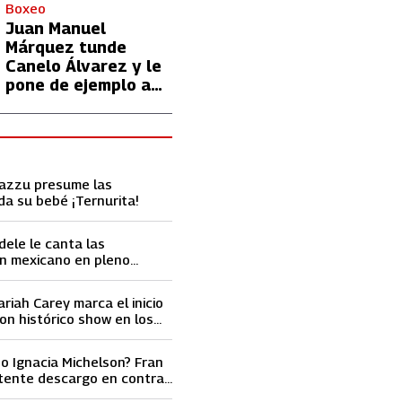
con Lionel Messi
Boxeo
Juan Manuel
Márquez tunde
Canelo Álvarez y le
pone de ejemplo a
David Benavidez
Cazzu presume las
da su bebé ¡Ternurita!
dele le canta las
n mexicano en pleno
ace llorar
ariah Carey marca el inicio
on histórico show en los
ard 2023
o Ignacia Michelson? Fran
tente descargo en contra