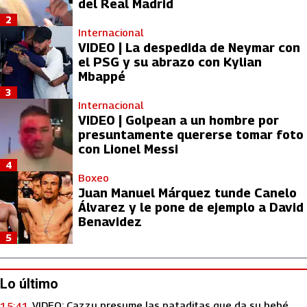
del Real Madrid
2
Internacional
VIDEO | La despedida de Neymar con
el PSG y su abrazo con Kylian
Mbappé
3
Internacional
VIDEO | Golpean a un hombre por
presuntamente quererse tomar foto
con Lionel Messi
4
Boxeo
Juan Manuel Márquez tunde Canelo
Álvarez y le pone de ejemplo a David
Benavidez
5
Lo último
VIDEO: Cazzu presume las pataditas que da su bebé
15:41