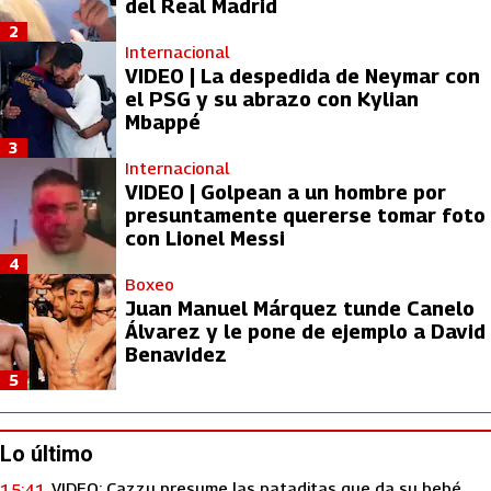
del Real Madrid
2
Internacional
VIDEO | La despedida de Neymar con
el PSG y su abrazo con Kylian
Mbappé
3
Internacional
VIDEO | Golpean a un hombre por
presuntamente quererse tomar foto
con Lionel Messi
4
Boxeo
Juan Manuel Márquez tunde Canelo
Álvarez y le pone de ejemplo a David
Benavidez
5
Lo último
VIDEO: Cazzu presume las pataditas que da su bebé
15:41