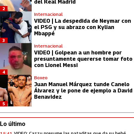
del Real Madrid
2
Internacional
VIDEO | La despedida de Neymar con
el PSG y su abrazo con Kylian
Mbappé
3
Internacional
VIDEO | Golpean a un hombre por
presuntamente quererse tomar foto
con Lionel Messi
4
Boxeo
Juan Manuel Márquez tunde Canelo
Álvarez y le pone de ejemplo a David
Benavidez
5
Lo último
VIDEO: Cazzu presume las pataditas que da su bebé
15:41