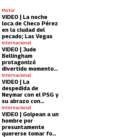
Motor
VIDEO | La noche
loca de Checo Pérez
en la ciudad del
pecado; Las Vegas
Internacional
VIDEO | Jude
Bellingham
protagonizó
divertido momento
con aficionada del
Internacional
Real Madrid
VIDEO | La
despedida de
Neymar con el PSG y
su abrazo con
Kylian Mbappé
Internacional
VIDEO | Golpean a un
hombre por
presuntamente
quererse tomar foto