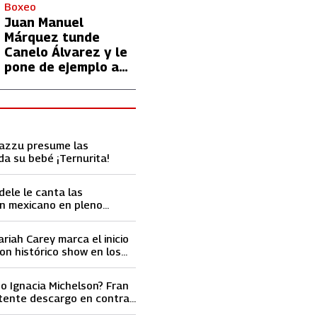
con Lionel Messi
Boxeo
Juan Manuel
Márquez tunde
Canelo Álvarez y le
pone de ejemplo a
David Benavidez
Cazzu presume las
da su bebé ¡Ternurita!
dele le canta las
n mexicano en pleno
ace llorar
ariah Carey marca el inicio
on histórico show en los
ard 2023
o Ignacia Michelson? Fran
tente descargo en contra