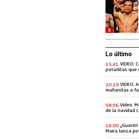
5
Lo último
VIDEO: 
15:41
pataditas que 
VIDEO: A
20:19
mañanitas a fa
concierto, lo h
Video: M
08:06
de la navidad c
Premios Billbo
¿Guarén 
16:00
Maira lanza po
de ex amiga