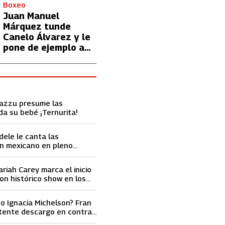
con Lionel Messi
Boxeo
Juan Manuel
Márquez tunde
Canelo Álvarez y le
pone de ejemplo a
David Benavidez
Cazzu presume las
da su bebé ¡Ternurita!
dele le canta las
n mexicano en pleno
ace llorar
ariah Carey marca el inicio
on histórico show en los
ard 2023
o Ignacia Michelson? Fran
tente descargo en contra