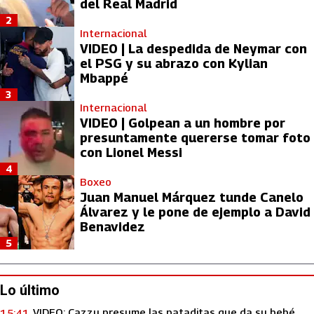
del Real Madrid
2
Internacional
VIDEO | La despedida de Neymar con
el PSG y su abrazo con Kylian
Mbappé
3
Internacional
VIDEO | Golpean a un hombre por
presuntamente quererse tomar foto
con Lionel Messi
4
Boxeo
Juan Manuel Márquez tunde Canelo
Álvarez y le pone de ejemplo a David
Benavidez
5
Lo último
VIDEO: Cazzu presume las pataditas que da su bebé
15:41