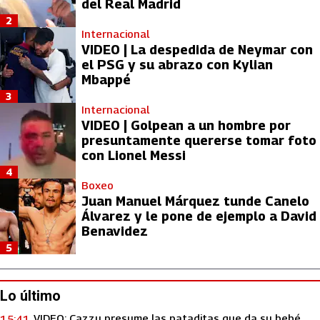
del Real Madrid
2
Internacional
VIDEO | La despedida de Neymar con
el PSG y su abrazo con Kylian
Mbappé
3
Internacional
VIDEO | Golpean a un hombre por
presuntamente quererse tomar foto
con Lionel Messi
4
Boxeo
Juan Manuel Márquez tunde Canelo
Álvarez y le pone de ejemplo a David
Benavidez
5
Lo último
VIDEO: Cazzu presume las pataditas que da su bebé
15:41