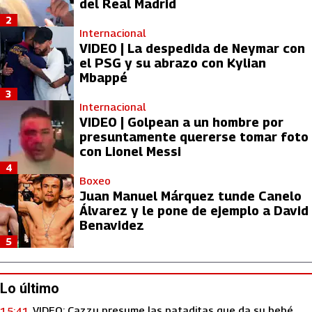
del Real Madrid
2
Internacional
VIDEO | La despedida de Neymar con
el PSG y su abrazo con Kylian
Mbappé
3
Internacional
VIDEO | Golpean a un hombre por
presuntamente quererse tomar foto
con Lionel Messi
4
Boxeo
Juan Manuel Márquez tunde Canelo
Álvarez y le pone de ejemplo a David
Benavidez
5
Lo último
VIDEO: Cazzu presume las pataditas que da su bebé
15:41