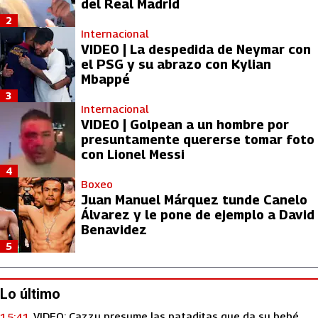
del Real Madrid
2
Internacional
VIDEO | La despedida de Neymar con
el PSG y su abrazo con Kylian
Mbappé
3
Internacional
VIDEO | Golpean a un hombre por
presuntamente quererse tomar foto
con Lionel Messi
4
Boxeo
Juan Manuel Márquez tunde Canelo
Álvarez y le pone de ejemplo a David
Benavidez
5
Lo último
VIDEO: Cazzu presume las pataditas que da su bebé
15:41