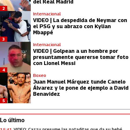
del Real Madrid
2
Internacional
VIDEO | La despedida de Neymar con
el PSG y su abrazo con Kylian
Mbappé
3
Internacional
VIDEO | Golpean a un hombre por
presuntamente quererse tomar foto
con Lionel Messi
4
Boxeo
Juan Manuel Márquez tunde Canelo
Álvarez y le pone de ejemplo a David
Benavidez
5
Lo último
VIDEO: Cazzu presume las pataditas que da su bebé
15:41