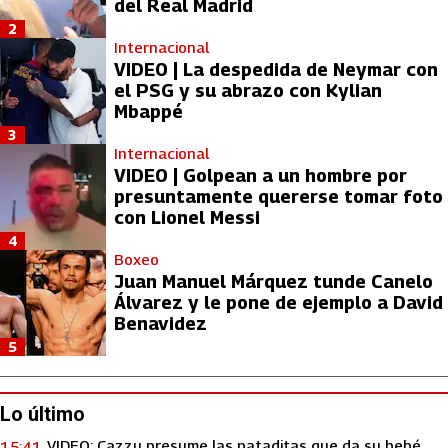
del Real Madrid
2
Internacional
VIDEO | La despedida de Neymar con
el PSG y su abrazo con Kylian
Mbappé
3
Internacional
VIDEO | Golpean a un hombre por
presuntamente quererse tomar foto
con Lionel Messi
4
Boxeo
Juan Manuel Márquez tunde Canelo
Álvarez y le pone de ejemplo a David
Benavidez
5
Lo último
VIDEO: Cazzu presume las pataditas que da su bebé
15:41