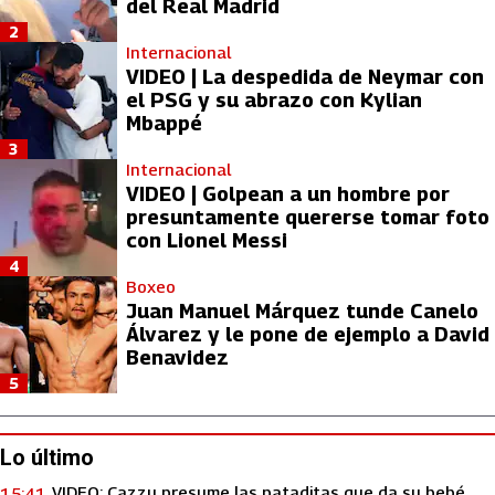
del Real Madrid
2
Internacional
VIDEO | La despedida de Neymar con
el PSG y su abrazo con Kylian
Mbappé
3
Internacional
VIDEO | Golpean a un hombre por
presuntamente quererse tomar foto
con Lionel Messi
4
Boxeo
Juan Manuel Márquez tunde Canelo
Álvarez y le pone de ejemplo a David
Benavidez
5
Lo último
VIDEO: Cazzu presume las pataditas que da su bebé
15:41