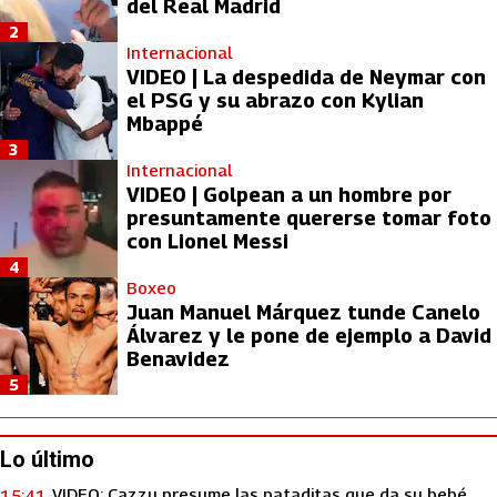
del Real Madrid
2
Internacional
VIDEO | La despedida de Neymar con
el PSG y su abrazo con Kylian
Mbappé
3
Internacional
VIDEO | Golpean a un hombre por
presuntamente quererse tomar foto
con Lionel Messi
4
Boxeo
Juan Manuel Márquez tunde Canelo
Álvarez y le pone de ejemplo a David
Benavidez
5
Lo último
VIDEO: Cazzu presume las pataditas que da su bebé
15:41