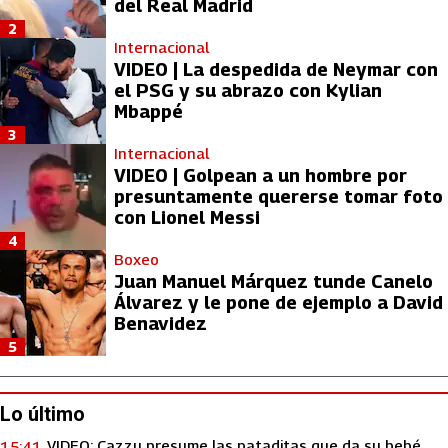
del Real Madrid
2
Internacional
VIDEO | La despedida de Neymar con
el PSG y su abrazo con Kylian
Mbappé
3
Internacional
VIDEO | Golpean a un hombre por
presuntamente quererse tomar foto
con Lionel Messi
4
Boxeo
Juan Manuel Márquez tunde Canelo
Álvarez y le pone de ejemplo a David
Benavidez
5
Lo último
VIDEO: Cazzu presume las pataditas que da su bebé
15:41