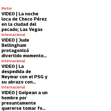
Motor
VIDEO | La noche
loca de Checo Pérez
en la ciudad del
pecado; Las Vegas
Internacional
VIDEO | Jude
Bellingham
protagonizó
divertido momento
con aficionada del
Internacional
Real Madrid
VIDEO | La
despedida de
Neymar con el PSG y
su abrazo con
Kylian Mbappé
Internacional
VIDEO | Golpean a un
hombre por
presuntamente
quererse tomar foto