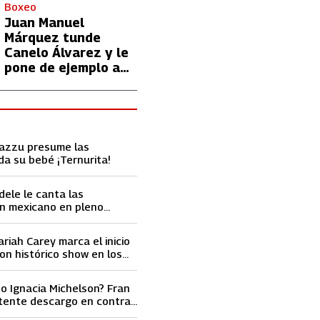
con Lionel Messi
Boxeo
Juan Manuel
Márquez tunde
Canelo Álvarez y le
pone de ejemplo a
David Benavidez
Cazzu presume las
da su bebé ¡Ternurita!
dele le canta las
n mexicano en pleno
ace llorar
ariah Carey marca el inicio
on histórico show en los
ard 2023
o Ignacia Michelson? Fran
tente descargo en contra