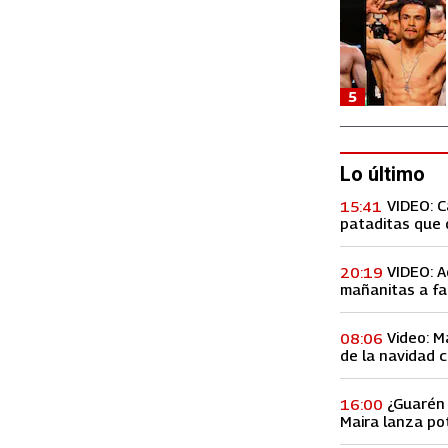
5
Lo último
VIDEO: 
15:41
pataditas que 
VIDEO: A
20:19
mañanitas a fa
concierto, lo h
Video: M
08:06
de la navidad c
Premios Billbo
¿Guarén 
16:00
Maira lanza po
de ex amiga