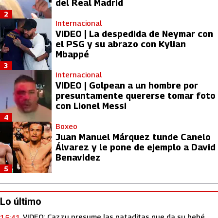
del Real Madrid
2
Internacional
VIDEO | La despedida de Neymar con
el PSG y su abrazo con Kylian
Mbappé
3
Internacional
VIDEO | Golpean a un hombre por
presuntamente quererse tomar foto
con Lionel Messi
4
Boxeo
Juan Manuel Márquez tunde Canelo
Álvarez y le pone de ejemplo a David
Benavidez
5
Lo último
VIDEO: Cazzu presume las pataditas que da su bebé
15:41