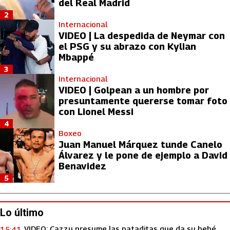
del Real Madrid
2
Internacional
VIDEO | La despedida de Neymar con
el PSG y su abrazo con Kylian
Mbappé
3
Internacional
VIDEO | Golpean a un hombre por
presuntamente quererse tomar foto
con Lionel Messi
4
Boxeo
Juan Manuel Márquez tunde Canelo
Álvarez y le pone de ejemplo a David
Benavidez
5
Lo último
VIDEO: Cazzu presume las pataditas que da su bebé
15:41