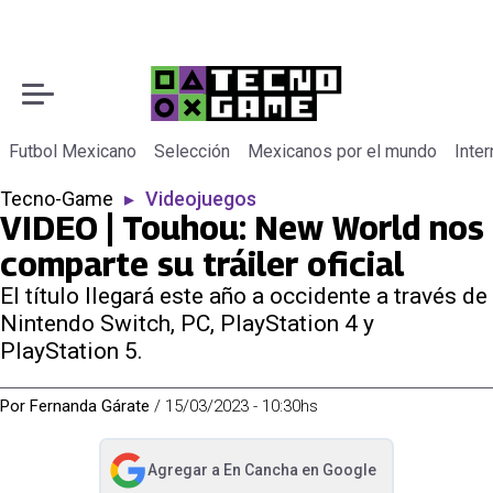
Futbol Mexicano
Selección
Mexicanos por el mundo
Inter
Tecno-Game
▸
Videojuegos
VIDEO | Touhou: New World nos
comparte su tráiler oficial
El título llegará este año a occidente a través de
Nintendo Switch, PC, PlayStation 4 y
PlayStation 5.
Por
Fernanda Gárate
/
15/03/2023 - 10:30hs
Agregar a
En Cancha
en Google
abre en nueva pestaña