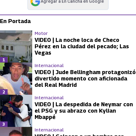
Agregar a
En Cancha
en Google
abre en nueva pestaña
En Portada
Motor
VIDEO | La noche loca de Checo
Pérez en la ciudad del pecado; Las
Vegas
1
Internacional
VIDEO | Jude Bellingham protagonizó
divertido momento con aficionada
del Real Madrid
2
Internacional
VIDEO | La despedida de Neymar con
el PSG y su abrazo con Kylian
Mbappé
3
Internacional