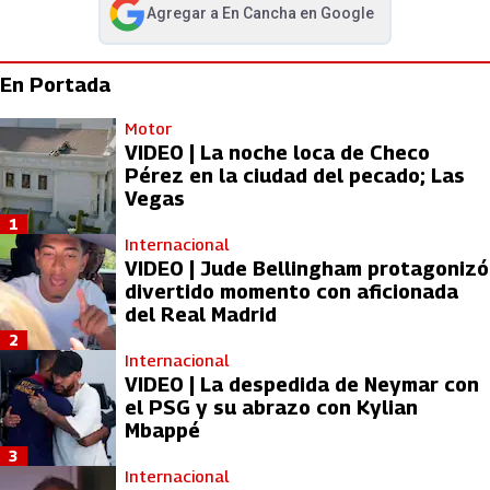
Agregar a
En Cancha
en Google
abre en nueva pestaña
En Portada
Motor
VIDEO | La noche loca de Checo
Pérez en la ciudad del pecado; Las
Vegas
1
Internacional
VIDEO | Jude Bellingham protagonizó
divertido momento con aficionada
del Real Madrid
2
Internacional
VIDEO | La despedida de Neymar con
el PSG y su abrazo con Kylian
Mbappé
3
Internacional