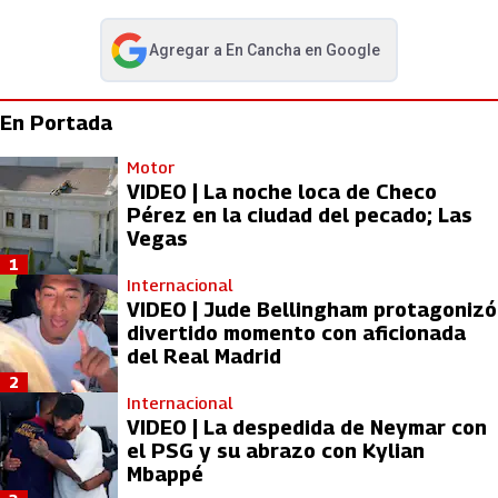
Agregar a
En Cancha
en Google
abre en nueva pestaña
En Portada
Motor
VIDEO | La noche loca de Checo
Pérez en la ciudad del pecado; Las
Vegas
1
Internacional
VIDEO | Jude Bellingham protagonizó
divertido momento con aficionada
del Real Madrid
2
Internacional
VIDEO | La despedida de Neymar con
el PSG y su abrazo con Kylian
Mbappé