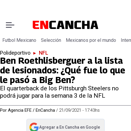
Futbol Mexicano
Selección
Mexicanos por el mundo
Inter
Polideportivo
▸
NFL
Ben Roethlisberguer a la lista
de lesionados: ¿Qué fue lo que
le pasó a Big Ben?
El quarterback de los Pittsburgh Steelers no
podrá jugar para la semana 3 de la NFL
Por
Agencia EFE / EnCancha
/
21/09/2021 - 17:43hs
Agregar a
En Cancha
en Google
abre en nueva pestaña