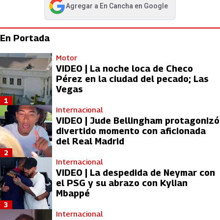
Agregar a
En Cancha
en Google
abre en nueva pestaña
En Portada
Motor
VIDEO | La noche loca de Checo
Pérez en la ciudad del pecado; Las
Vegas
1
Internacional
VIDEO | Jude Bellingham protagonizó
divertido momento con aficionada
del Real Madrid
2
Internacional
VIDEO | La despedida de Neymar con
el PSG y su abrazo con Kylian
Mbappé
3
Internacional