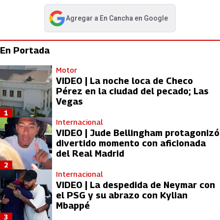
Agregar a
En Cancha
en Google
abre en nueva pestaña
En Portada
Motor
VIDEO | La noche loca de Checo
Pérez en la ciudad del pecado; Las
Vegas
1
Internacional
VIDEO | Jude Bellingham protagonizó
divertido momento con aficionada
del Real Madrid
2
Internacional
VIDEO | La despedida de Neymar con
el PSG y su abrazo con Kylian
Mbappé
3