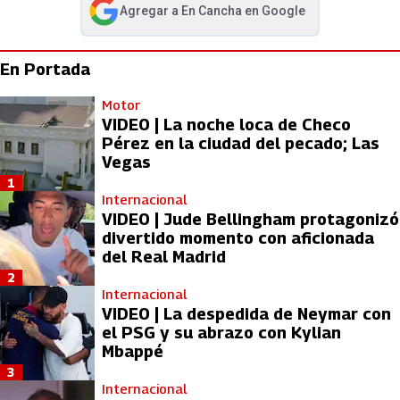
Agregar a
En Cancha
en Google
abre en nueva pestaña
En Portada
Motor
VIDEO | La noche loca de Checo
Pérez en la ciudad del pecado; Las
Vegas
1
Internacional
VIDEO | Jude Bellingham protagonizó
divertido momento con aficionada
del Real Madrid
2
Internacional
VIDEO | La despedida de Neymar con
el PSG y su abrazo con Kylian
Mbappé
3
Internacional