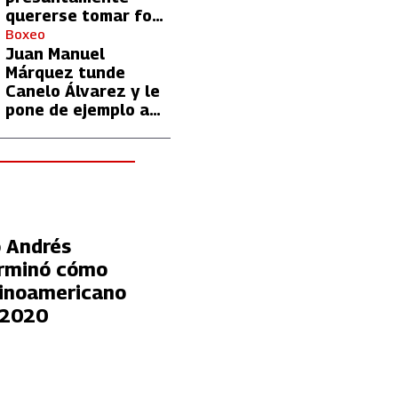
quererse tomar foto
con Lionel Messi
Boxeo
Juan Manuel
Márquez tunde
Canelo Álvarez y le
pone de ejemplo a
David Benavidez
o
 Andrés
erminó cómo
tinoamericano
 2020