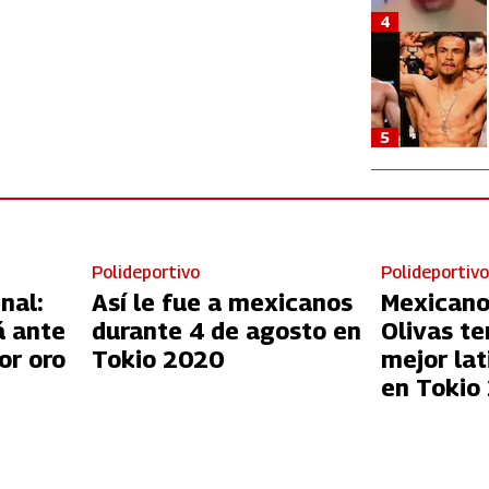
4
5
Polideportivo
Polideportiv
nal:
Así le fue a mexicanos
Mexicano
á ante
durante 4 de agosto en
Olivas t
or oro
Tokio 2020
mejor la
en Tokio