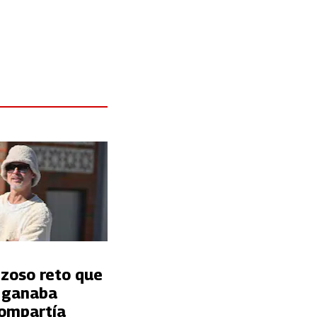
nzoso reto que
t ganaba
ompartía