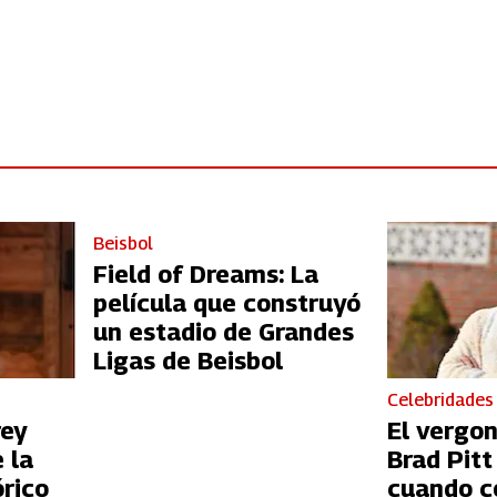
Beisbol
Field of Dreams: La
película que construyó
un estadio de Grandes
Ligas de Beisbol
Celebridades
rey
El vergo
 la
Brad Pit
órico
cuando c