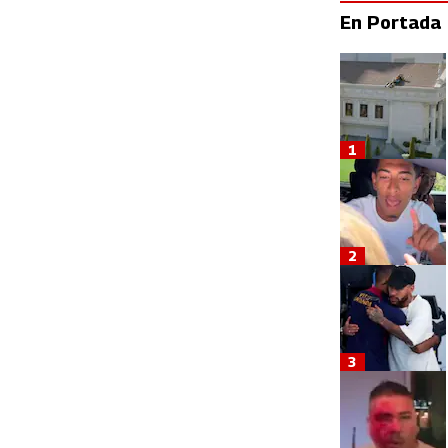
En Portada
1
2
3