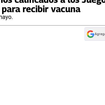
 para recibir vacuna
mayo.
Agreg
abre en nue