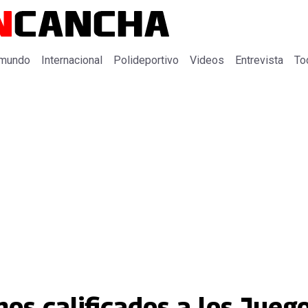
 mundo
Internacional
Polideportivo
Videos
Entrevista
To
os calificados a los Jueg