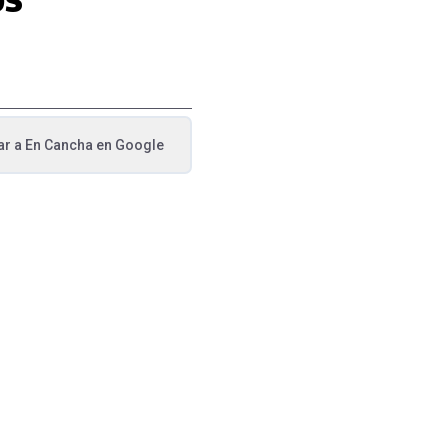
ar a
En Cancha
en Google
va pestaña