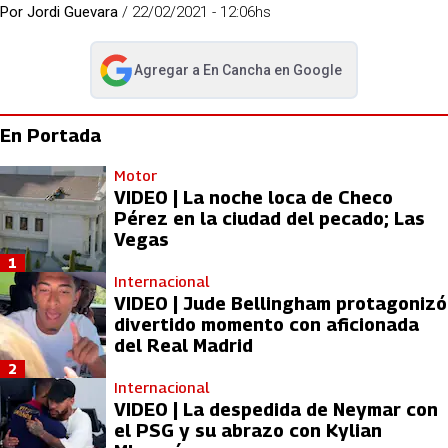
Por
Jordi Guevara
/
22/02/2021 - 12:06hs
Agregar a
En Cancha
en Google
abre en nueva pestaña
En Portada
Motor
VIDEO | La noche loca de Checo
Pérez en la ciudad del pecado; Las
Vegas
1
Internacional
VIDEO | Jude Bellingham protagonizó
divertido momento con aficionada
del Real Madrid
2
Internacional
VIDEO | La despedida de Neymar con
el PSG y su abrazo con Kylian