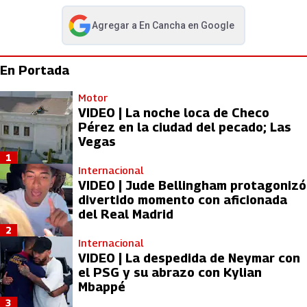
Agregar a
En Cancha
en Google
abre en nueva pestaña
En Portada
Motor
VIDEO | La noche loca de Checo
Pérez en la ciudad del pecado; Las
Vegas
1
Internacional
VIDEO | Jude Bellingham protagonizó
divertido momento con aficionada
del Real Madrid
2
Internacional
VIDEO | La despedida de Neymar con
el PSG y su abrazo con Kylian
Mbappé
3