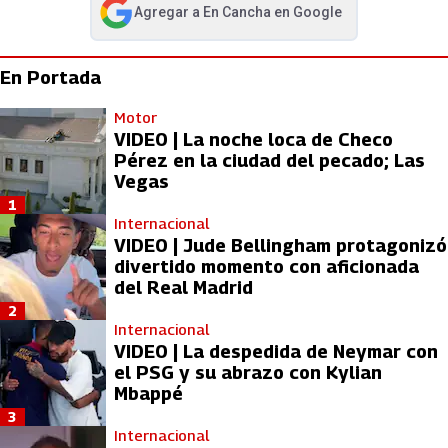
Agregar a
En Cancha
en Google
abre en nueva pestaña
En Portada
Motor
VIDEO | La noche loca de Checo
Pérez en la ciudad del pecado; Las
Vegas
1
Internacional
VIDEO | Jude Bellingham protagonizó
divertido momento con aficionada
del Real Madrid
2
Internacional
VIDEO | La despedida de Neymar con
el PSG y su abrazo con Kylian
Mbappé
3
Internacional