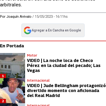
arbitrales.
Por
Joaquín Arévalo
/
15/05/2023 - 16:11hs
Agregar a
En Cancha
en Google
abre en nueva pestaña
En Portada
Motor
VIDEO | La noche loca de Checo
Pérez en la ciudad del pecado; Las
Vegas
1
Internacional
VIDEO | Jude Bellingham protagonizó
divertido momento con aficionada
del Real Madrid
2
Internacional