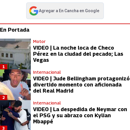
Agregar a
En Cancha
en Google
abre en nueva pestaña
En Portada
Motor
VIDEO | La noche loca de Checo
Pérez en la ciudad del pecado; Las
Vegas
1
Internacional
VIDEO | Jude Bellingham protagonizó
divertido momento con aficionada
del Real Madrid
2
Internacional
VIDEO | La despedida de Neymar con
el PSG y su abrazo con Kylian
Mbappé
3