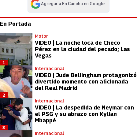
Agregar a
En Cancha
en Google
abre en nueva pestaña
En Portada
Motor
VIDEO | La noche loca de Checo
Pérez en la ciudad del pecado; Las
Vegas
1
Internacional
VIDEO | Jude Bellingham protagonizó
divertido momento con aficionada
del Real Madrid
2
Internacional
VIDEO | La despedida de Neymar con
el PSG y su abrazo con Kylian
Mbappé
3
Internacional