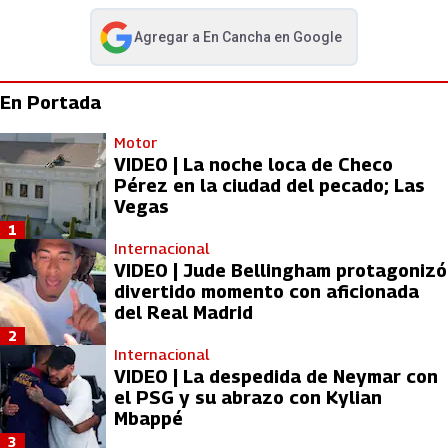
Agregar a
En Cancha
en Google
abre en nueva pestaña
En Portada
Motor
VIDEO | La noche loca de Checo
Pérez en la ciudad del pecado; Las
Vegas
1
Internacional
VIDEO | Jude Bellingham protagonizó
divertido momento con aficionada
del Real Madrid
2
Internacional
VIDEO | La despedida de Neymar con
el PSG y su abrazo con Kylian
Mbappé
3