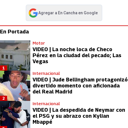
Agregar a
En Cancha
en Google
abre en nueva pestaña
En Portada
Motor
VIDEO | La noche loca de Checo
Pérez en la ciudad del pecado; Las
Vegas
1
Internacional
VIDEO | Jude Bellingham protagonizó
divertido momento con aficionada
del Real Madrid
2
Internacional
VIDEO | La despedida de Neymar con
el PSG y su abrazo con Kylian
Mbappé