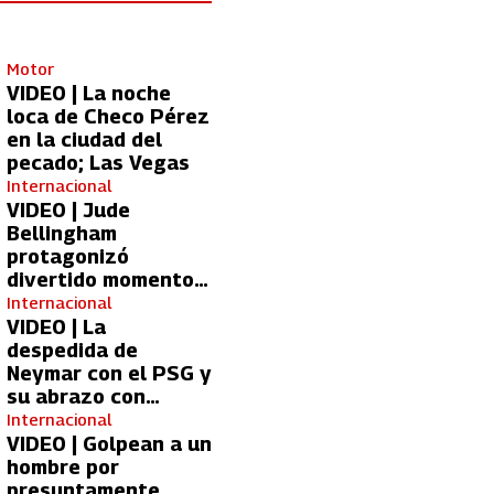
Motor
VIDEO | La noche
loca de Checo Pérez
en la ciudad del
pecado; Las Vegas
Internacional
VIDEO | Jude
Bellingham
protagonizó
divertido momento
con aficionada del
Internacional
Real Madrid
VIDEO | La
despedida de
Neymar con el PSG y
su abrazo con
Kylian Mbappé
Internacional
VIDEO | Golpean a un
hombre por
presuntamente