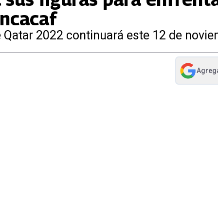
oncacaf
 Qatar 2022 continuará este 12 de novie
Agreg
abre en nue