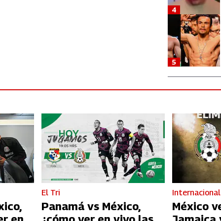
4
5
El Tri
Internacional
xico,
Panamá vs México,
México v
er en
¿cómo ver en vivo las
Jamaica y