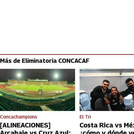
Más de Eliminatoria CONCACAF
Concachampions
El Tri
[ALINEACIONES]
Costa Rica vs Mé
Arcahaie vs Cruz Azul:
¿cómo y dónde v