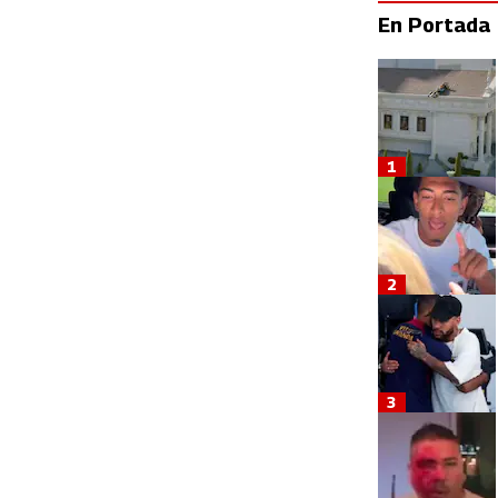
En Portada
1
2
3