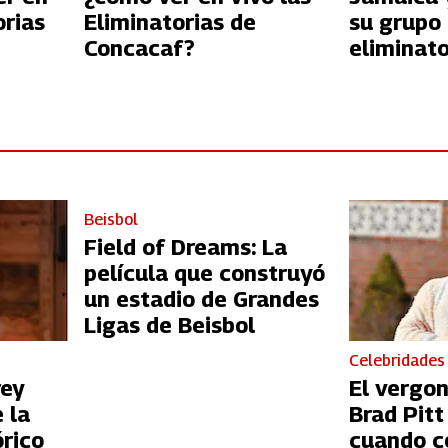
orias
Eliminatorias de
su grupo 
Concacaf?
eliminato
Beisbol
Field of Dreams: La
película que construyó
un estadio de Grandes
Ligas de Beisbol
Celebridades
rey
El vergo
 la
Brad Pit
órico
cuando c