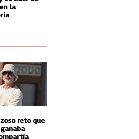
en la
ria
nzoso reto que
t ganaba
ompartía