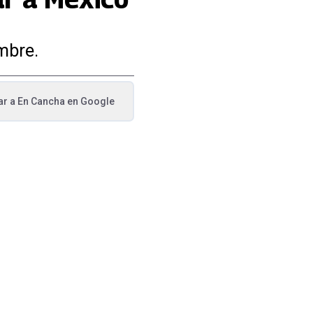
mbre.
ar a
En Cancha
en Google
va pestaña