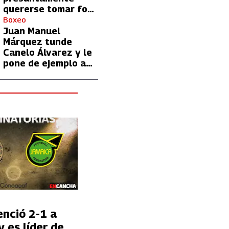
quererse tomar foto
con Lionel Messi
Boxeo
Juan Manuel
Márquez tunde
Canelo Álvarez y le
pone de ejemplo a
David Benavidez
enció 2-1 a
 es líder de