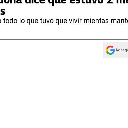
es
todo lo que tuvo que vivir mientas mant
Agreg
abre en nue