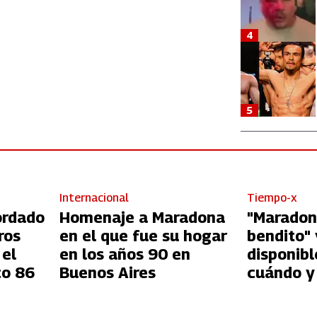
4
5
Internacional
Tiempo-x
ordado
Homenaje a Maradona
"Maradon
ros
en el que fue su hogar
bendito" 
 el
en los años 90 en
disponibl
co 86
Buenos Aires
cuándo y
esta bios