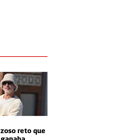
nzoso reto que
t ganaba