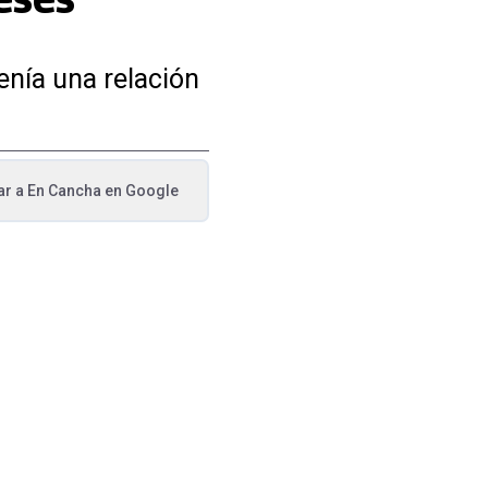
enía una relación
ar a
En Cancha
en Google
va pestaña