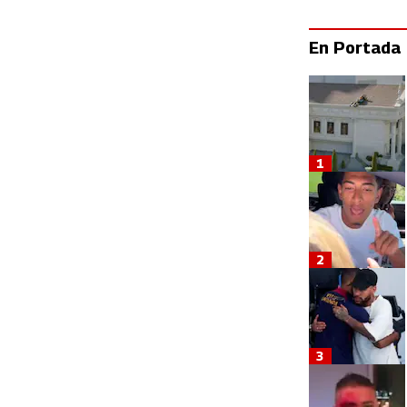
En Portada
1
2
3