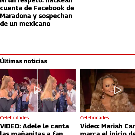
Ni un respeto: hackean
cuenta de Facebook de
Maradona y sospechan
de un mexicano
Últimas noticias
Celebridades
Celebridades
VIDEO: Adele le canta
Video: Mariah Ca
las mañanitas a fan
marca el inicio de