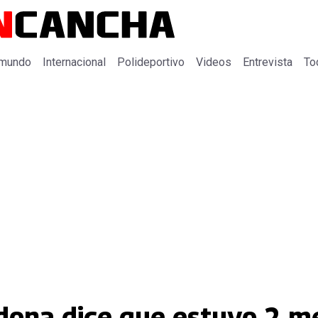
 mundo
Internacional
Polideportivo
Videos
Entrevista
To
dona dice que estuvo 2 m