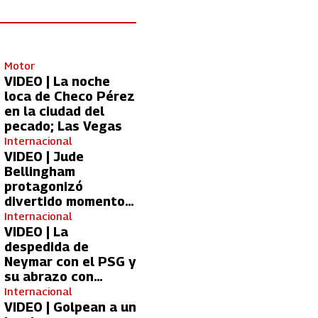
Motor
VIDEO | La noche
loca de Checo Pérez
en la ciudad del
pecado; Las Vegas
Internacional
VIDEO | Jude
Bellingham
protagonizó
divertido momento
con aficionada del
Internacional
Real Madrid
VIDEO | La
despedida de
Neymar con el PSG y
su abrazo con
Kylian Mbappé
Internacional
VIDEO | Golpean a un