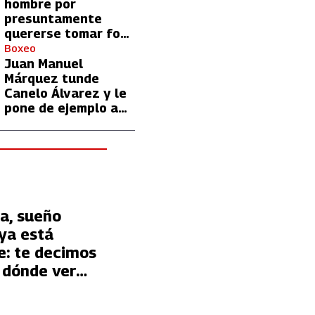
hombre por
presuntamente
quererse tomar foto
con Lionel Messi
Boxeo
Juan Manuel
Márquez tunde
Canelo Álvarez y le
pone de ejemplo a
David Benavidez
a, sueño
ya está
e: te decimos
 dónde ver
erie