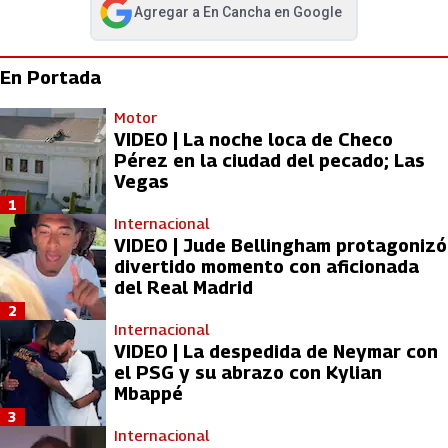
Agregar a
En Cancha
en Google
abre en nueva pestaña
En Portada
Motor
VIDEO | La noche loca de Checo
Pérez en la ciudad del pecado; Las
Vegas
1
Internacional
VIDEO | Jude Bellingham protagonizó
divertido momento con aficionada
del Real Madrid
2
Internacional
VIDEO | La despedida de Neymar con
el PSG y su abrazo con Kylian
Mbappé
3
Internacional