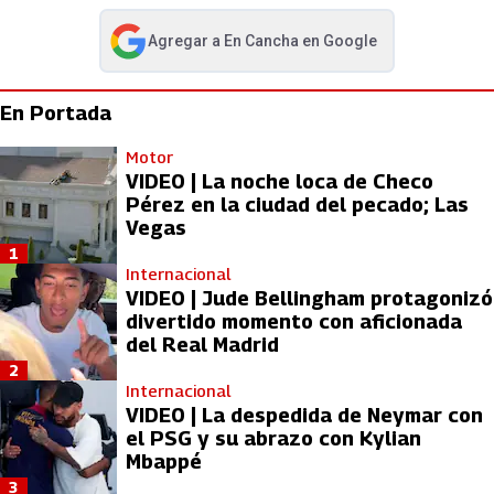
Agregar a
En Cancha
en Google
abre en nueva pestaña
En Portada
Motor
VIDEO | La noche loca de Checo
Pérez en la ciudad del pecado; Las
Vegas
1
Internacional
VIDEO | Jude Bellingham protagonizó
divertido momento con aficionada
del Real Madrid
2
Internacional
VIDEO | La despedida de Neymar con
el PSG y su abrazo con Kylian
Mbappé
3