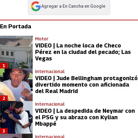
Agregar a
En Cancha
en Google
abre en nueva pestaña
En Portada
Motor
VIDEO | La noche loca de Checo
Pérez en la ciudad del pecado; Las
Vegas
1
Internacional
VIDEO | Jude Bellingham protagonizó
divertido momento con aficionada
del Real Madrid
2
Internacional
VIDEO | La despedida de Neymar con
el PSG y su abrazo con Kylian
Mbappé
3
Internacional