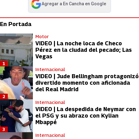
Agregar a
En Cancha
en Google
abre en nueva pestaña
En Portada
Motor
VIDEO | La noche loca de Checo
Pérez en la ciudad del pecado; Las
Vegas
1
Internacional
VIDEO | Jude Bellingham protagonizó
divertido momento con aficionada
del Real Madrid
2
Internacional
VIDEO | La despedida de Neymar con
el PSG y su abrazo con Kylian
Mbappé
3
Internacional