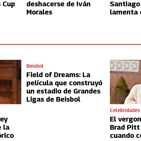
s Cup
deshacerse de Iván
Santiago
Morales
lamenta c
Azul
Beisbol
Field of Dreams: La
película que construyó
un estadio de Grandes
Ligas de Beisbol
Celebridades
rey
El vergo
 la
Brad Pit
órico
cuando c