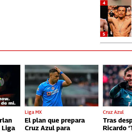
4
5
Liga MX
Cruz Azul
rlan
El plan que prepara
Tras des
 Liga
Cruz Azul para
Ricardo ‘