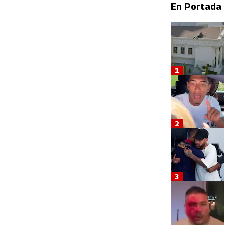
En Portada
1
2
3