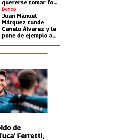
quererse tomar foto
con Lionel Messi
Boxeo
Juan Manuel
Márquez tunde
Canelo Álvarez y le
pone de ejemplo a
David Benavidez
pido de
Tuca’ Ferretti,