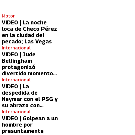
Motor
VIDEO | La noche
loca de Checo Pérez
en la ciudad del
pecado; Las Vegas
Internacional
VIDEO | Jude
Bellingham
protagonizó
divertido momento
con aficionada del
Internacional
Real Madrid
VIDEO | La
despedida de
Neymar con el PSG y
su abrazo con
Kylian Mbappé
Internacional
VIDEO | Golpean a un
hombre por
presuntamente