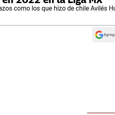
azos como los que hizo de chile Avilés H
Agreg
abre en nue