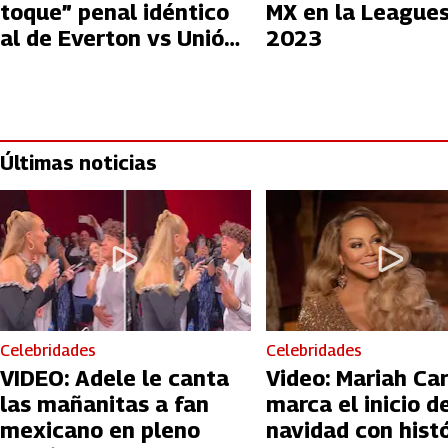
toque” penal idéntico
MX en la League
al de Everton vs Unión
2023
Española
Últimas noticias
Celebridades
Celebridades
VIDEO: Adele le canta
Video: Mariah Ca
las mañanitas a fan
marca el inicio de
mexicano en pleno
navidad con hist