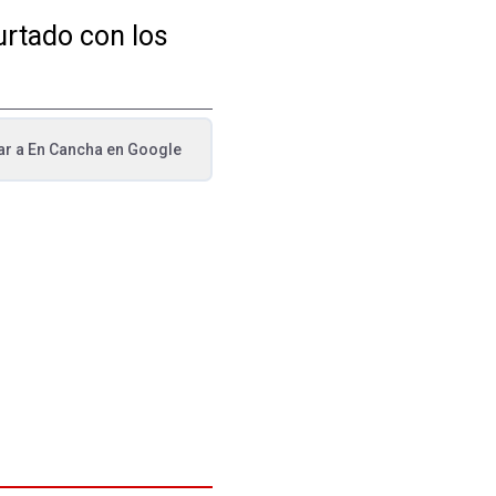
urtado con los
ar a
En Cancha
en Google
va pestaña