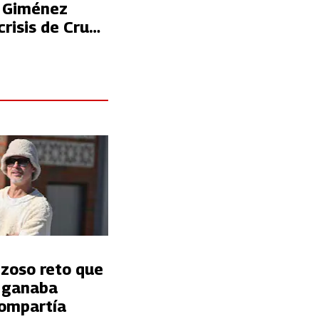
 Giménez
risis de Cruz
nzoso reto que
t ganaba
ompartía