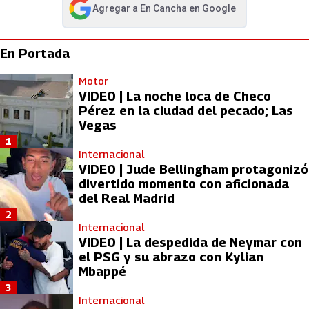
Agregar a
En Cancha
en Google
abre en nueva pestaña
En Portada
Motor
VIDEO | La noche loca de Checo
Pérez en la ciudad del pecado; Las
Vegas
1
Internacional
VIDEO | Jude Bellingham protagonizó
divertido momento con aficionada
del Real Madrid
2
Internacional
VIDEO | La despedida de Neymar con
el PSG y su abrazo con Kylian
Mbappé
3
Internacional