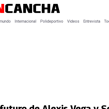
 mundo
Internacional
Polideportivo
Videos
Entrevista
To
futuro de Alexis Vega y S