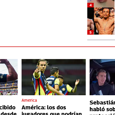
4
5
America
Sebastiá
cibido
América: los dos
habló sob
 desde
jugadores que podrían