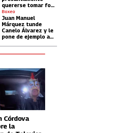
quererse tomar foto
con Lionel Messi
Boxeo
Juan Manuel
Márquez tunde
Canelo Álvarez y le
pone de ejemplo a
David Benavidez
n Córdova
re la