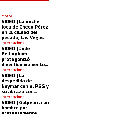
Motor
VIDEO | La noche
loca de Checo Pérez
en la ciudad del
pecado; Las Vegas
Internacional
VIDEO | Jude
Bellingham
protagonizó
divertido momento
con aficionada del
Internacional
Real Madrid
VIDEO | La
despedida de
Neymar con el PSG y
su abrazo con
Kylian Mbappé
Internacional
VIDEO | Golpean a un
hombre por
presuntamente