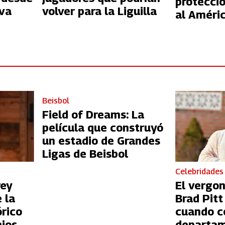
protecció
va
volver para la Liguilla
al Améri
Beisbol
Field of Dreams: La
película que construyó
un estadio de Grandes
Ligas de Beisbol
Celebridades
rey
El vergo
 la
Brad Pit
órico
cuando c
ios
departam