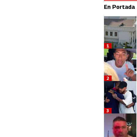
En Portada
1
2
3