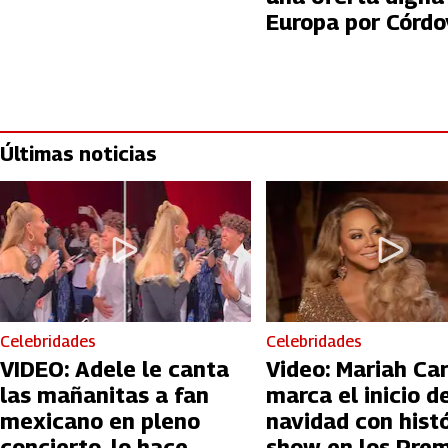
Europa por Córdo
Últimas noticias
Celebridades
Celebridades
VIDEO: Adele le canta
Video: Mariah Ca
las mañanitas a fan
marca el inicio de
mexicano en pleno
navidad con hist
concierto, lo hace
show en los Prem