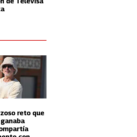
n de Televisa
ca
nzoso reto que
t ganaba
ompartía
ento con