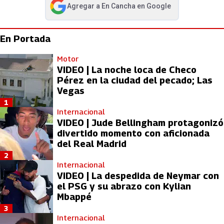
Agregar a
En Cancha
en Google
abre en nueva pestaña
En Portada
Motor
VIDEO | La noche loca de Checo
Pérez en la ciudad del pecado; Las
Vegas
1
Internacional
VIDEO | Jude Bellingham protagonizó
divertido momento con aficionada
del Real Madrid
2
Internacional
VIDEO | La despedida de Neymar con
el PSG y su abrazo con Kylian
Mbappé
3
Internacional