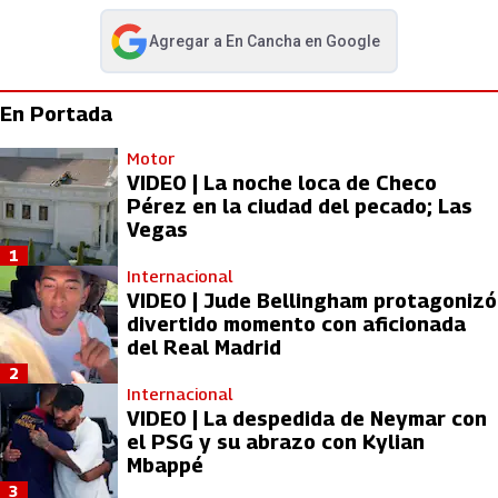
Agregar a
En Cancha
en Google
abre en nueva pestaña
En Portada
Motor
VIDEO | La noche loca de Checo
Pérez en la ciudad del pecado; Las
Vegas
1
Internacional
VIDEO | Jude Bellingham protagonizó
divertido momento con aficionada
del Real Madrid
2
Internacional
VIDEO | La despedida de Neymar con
el PSG y su abrazo con Kylian
Mbappé
3