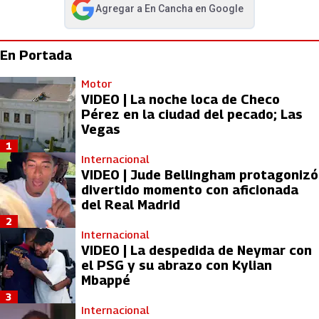
Agregar a
En Cancha
en Google
abre en nueva pestaña
En Portada
Motor
VIDEO | La noche loca de Checo
Pérez en la ciudad del pecado; Las
Vegas
1
Internacional
VIDEO | Jude Bellingham protagonizó
divertido momento con aficionada
del Real Madrid
2
Internacional
VIDEO | La despedida de Neymar con
el PSG y su abrazo con Kylian
Mbappé
3
Internacional