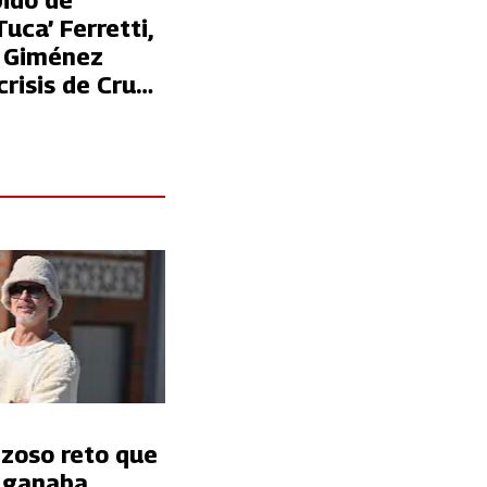
pido de
Tuca’ Ferretti,
 Giménez
risis de Cruz
nzoso reto que
t ganaba