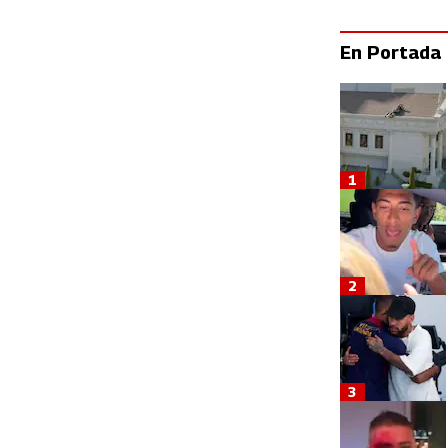
En Portada
1
2
3