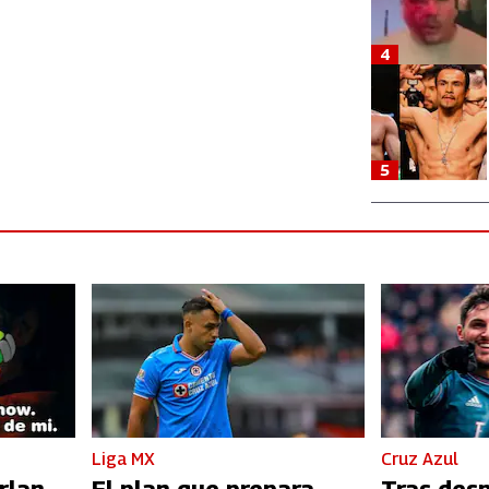
4
5
Liga MX
Cruz Azul