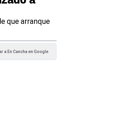
 de que arranque
ar a
En Cancha
en Google
va pestaña