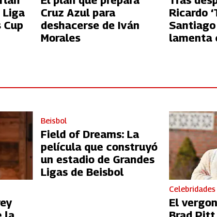
rlan
El plan que prepara
Tras des
 Liga
Cruz Azul para
Ricardo ‘
s Cup
deshacerse de Iván
Santiago
Morales
lamenta c
Azul
Beisbol
Field of Dreams: La
película que construyó
un estadio de Grandes
Ligas de Beisbol
Celebridades
rey
El vergo
 la
Brad Pit