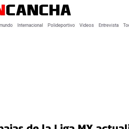
 mundo
Internacional
Polideportivo
Videos
Entrevista
To
bajas de la Liga MX actual