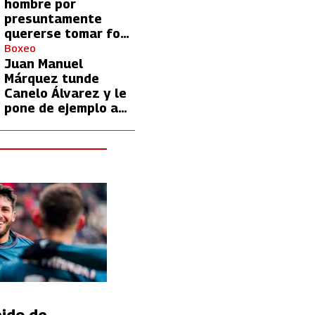
hombre por
presuntamente
quererse tomar foto
con Lionel Messi
Boxeo
Juan Manuel
Márquez tunde
Canelo Álvarez y le
pone de ejemplo a
David Benavidez