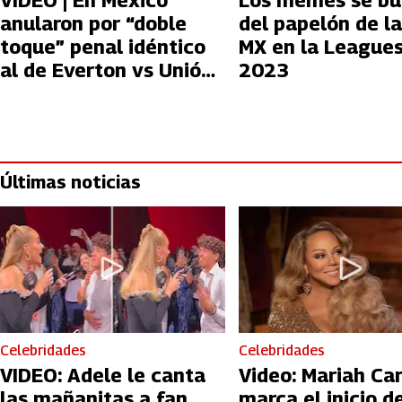
VIDEO | En México
Los memes se bu
anularon por “doble
del papelón de la
toque” penal idéntico
MX en la League
al de Everton vs Unión
2023
Española
Últimas noticias
Celebridades
Celebridades
VIDEO: Adele le canta
Video: Mariah Ca
las mañanitas a fan
marca el inicio de