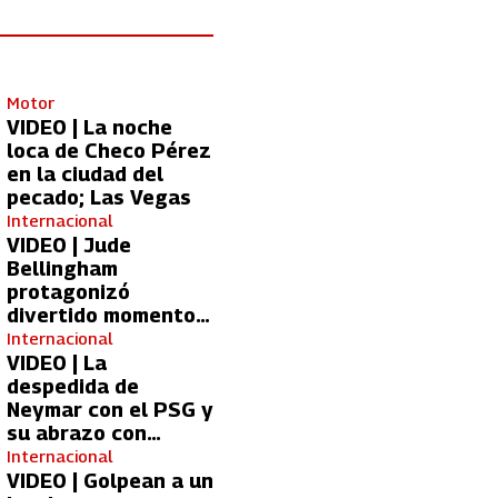
Motor
VIDEO | La noche
loca de Checo Pérez
en la ciudad del
pecado; Las Vegas
Internacional
VIDEO | Jude
Bellingham
protagonizó
divertido momento
con aficionada del
Internacional
Real Madrid
VIDEO | La
despedida de
Neymar con el PSG y
su abrazo con
Kylian Mbappé
Internacional
VIDEO | Golpean a un