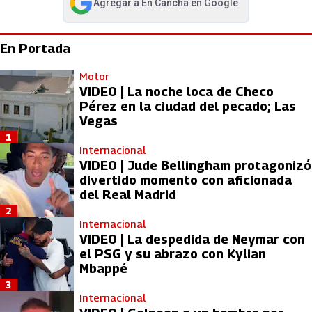
Agregar a
En Cancha
en Google
abre en nueva pestaña
En Portada
Motor
VIDEO | La noche loca de Checo
Pérez en la ciudad del pecado; Las
Vegas
1
Internacional
VIDEO | Jude Bellingham protagonizó
divertido momento con aficionada
del Real Madrid
2
Internacional
VIDEO | La despedida de Neymar con
el PSG y su abrazo con Kylian
Mbappé
3
Internacional